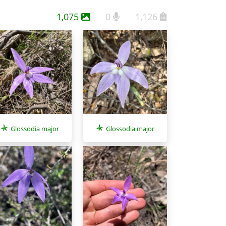
1,075
0
1,126
Glossodia major
Glossodia major