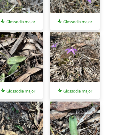
Glossodia major
Glossodia major
Glossodia major
Glossodia major