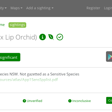
ty
Maps
Add a sighting
Register
Logi
me
sightings
x Lip Orchid)
ignificant
ecies NSW. Not gazetted as a Sensitive Species
ources/atlas/App1SensSpplist.pdf
Co
Unverified
Inconclusive