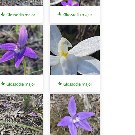
Glossodia major
Glossodia major
Glossodia major
Glossodia major