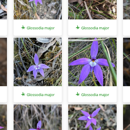
Glossodia major
Glossodia major
Glossodia major
Glossodia major