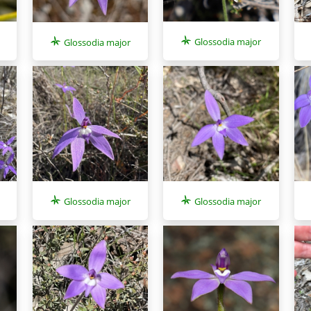
Glossodia major
Glossodia major
Glossodia major
Glossodia major