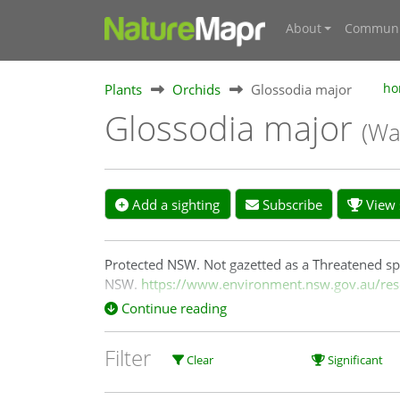
About
Communi
Plants
Orchids
Glossodia major
ho
Glossodia major
(Wa
Add a sighting
Subscribe
View s
Protected NSW. Not gazetted as a Threatened sp
NSW.
https://www.environment.nsw.gov.au/res
Continue reading
Filter
Clear
Significant