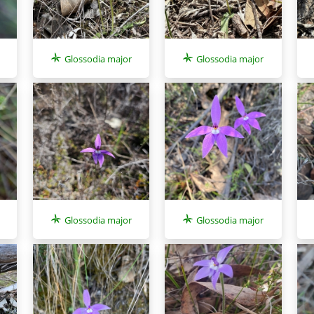
Glossodia major
Glossodia major
Glossodia major
Glossodia major