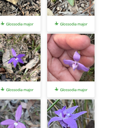
Glossodia major
Glossodia major
Glossodia major
Glossodia major