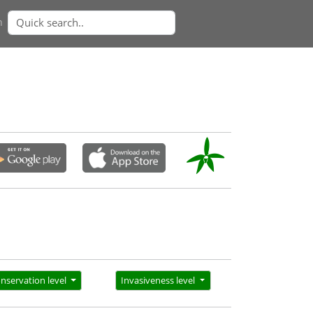
n
nservation level
Invasiveness level