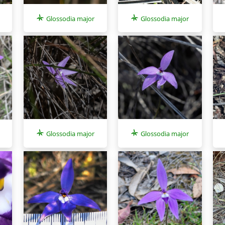
Glossodia major
Glossodia major
Glossodia major
Glossodia major