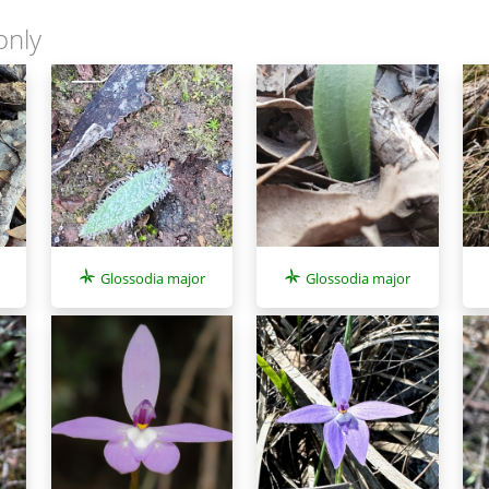
only
Glossodia major
Glossodia major