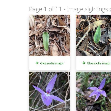
Page 1 of 11
- image sightings 
Glossodia major
Glossodia major