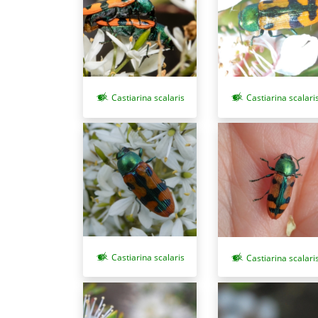
Castiarina scalaris
Castiarina scalari
Castiarina scalaris
Castiarina scalari