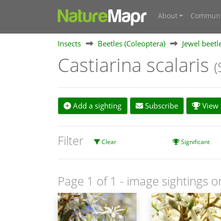
About
Communi
Insects
Beetles (Coleoptera)
Jewel beetl
Castiarina scalaris
(
Add a sighting
Subscribe
View s
Filter
Clear
Significant
Page 1 of 1
- image sightings o