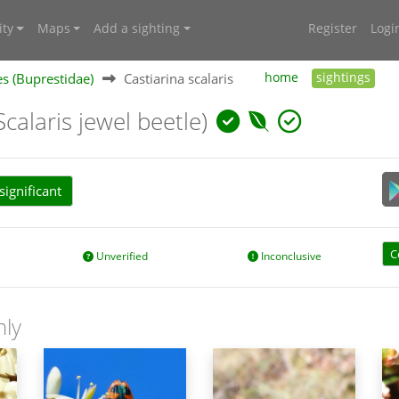
ty
Maps
Add a sighting
Register
Logi
es (Buprestidae)
Castiarina scalaris
home
sightings
Scalaris jewel beetle)
ignificant
C
Unverified
Inconclusive
nly