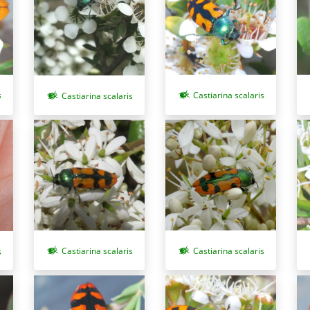
s
Castiarina scalaris
Castiarina scalaris
Castiarina scalaris
Castiarina scalaris
s