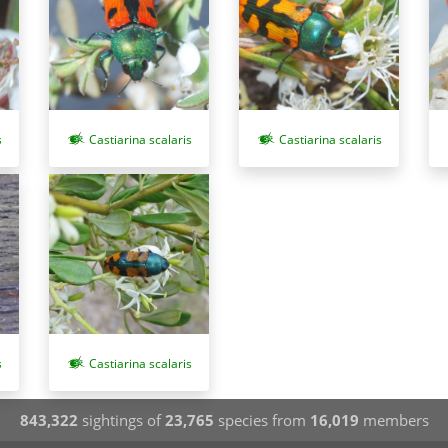
s
Castiarina scalaris
Castiarina scalaris
s
Castiarina scalaris
843,322
sightings of
23,765
species from
16,019
members