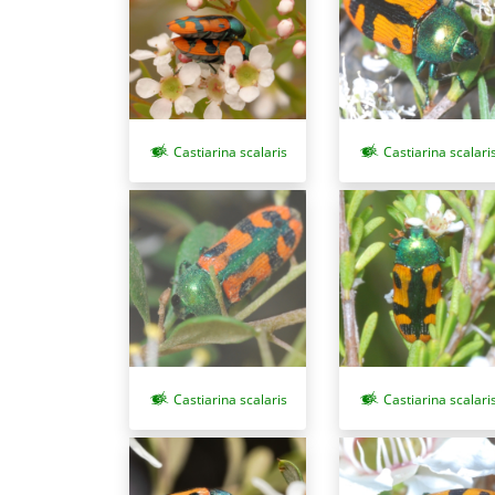
Castiarina scalaris
Castiarina scalari
Castiarina scalaris
Castiarina scalari