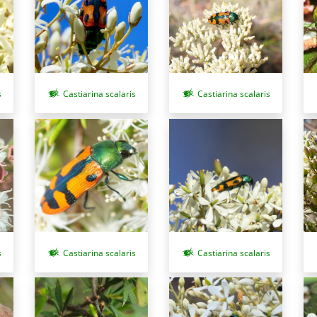
s
Castiarina scalaris
Castiarina scalaris
Castiarina scalaris
Castiarina scalaris
s