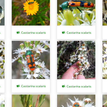
s
Castiarina scalaris
Castiarina scalaris
s
Castiarina scalaris
Castiarina scalaris