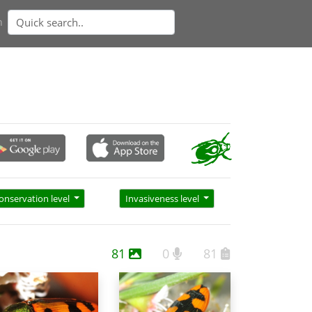
n
onservation level
Invasiveness level
81
0
81