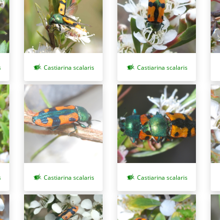
s
Castiarina scalaris
Castiarina scalaris
s
Castiarina scalaris
Castiarina scalaris