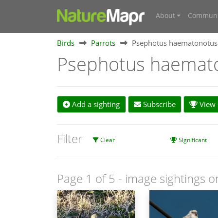
About
Communi
Birds
Parrots
Psephotus haematonotus
Psephotus haemat
Add a sighting
Subscribe
View s
Filter
Clear
Significant
Page 1 of 5
- image sightings o