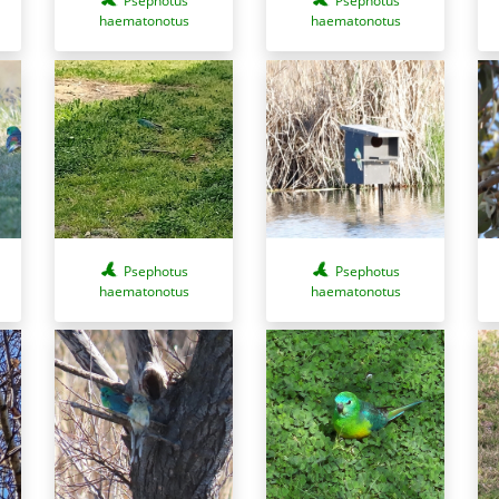
Psephotus
Psephotus
haematonotus
haematonotus
Psephotus
Psephotus
haematonotus
haematonotus