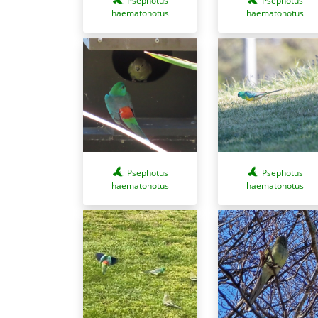
Psephotus
Psephotus
haematonotus
haematonotus
Psephotus
Psephotus
haematonotus
haematonotus