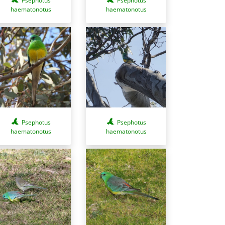
Psephotus
Psephotus
haematonotus
haematonotus
Psephotus
Psephotus
haematonotus
haematonotus