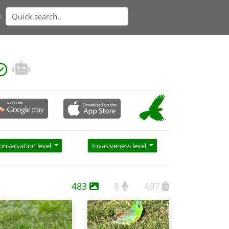
n
onservation level
Invasiveness level
483
8
497