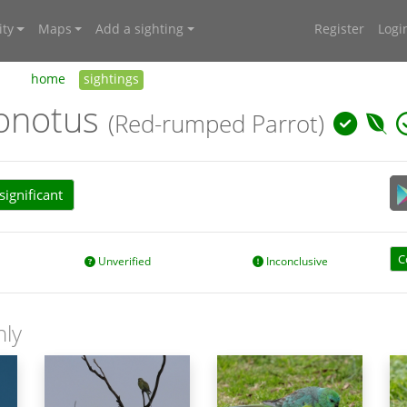
ty
Maps
Add a sighting
Register
Logi
home
sightings
onotus
(Red-rumped Parrot)
ignificant
C
Unverified
Inconclusive
nly